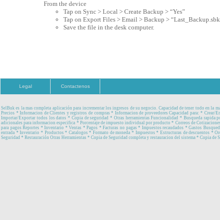
From the device
Tap on Sync > Local > Create Backup > “Yes”
Tap on Export Files > Email > Backup > “Last_Backup.sbk”,
Save the file in the desk computer.
Legal
Contactenos
SelBuk es la mas completa aplicación para incrementar los ingresos de su negocio. Capacidad de tener todo en la 
Precios * Informacion de Clientes y registros de compras * Informacion de proveedores Capacidad para: * Crear/E
Importar/Exportar todos los datos * Copia de seguridad * Otras herramientas Funcionalidad * Busqueda rapida po
adicionales para informacion especifica * Porcentaje de impuesto individual por producto * Correos de Cotizacione
para pagos Reportes * Inventario * Ventas * Pagos * Facturas no pagas * Impuestos recaudados * Gastos Busqueda
entrada * Inventario * Productos * Catalogos * Formato de moneda * Impuestos * Estructuras de descuentos * Ord
Seguridad * Restauración Otras Herramientas * Copia de Seguridad completa y restauracion del sistema * Copia de